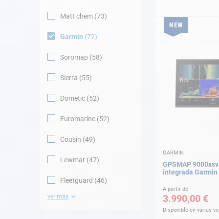
Matt chem
73
NEW
Garmin
72
Soromap
58
Sierra
55
Dometic
52
Euromarine
52
Cousin
49
GARMIN
Lewmar
47
GPSMAP 9000xsv 
integrada Garmin
Fleetguard
46
A partir de
3.990,00 €
ver más
Disponible en varias v