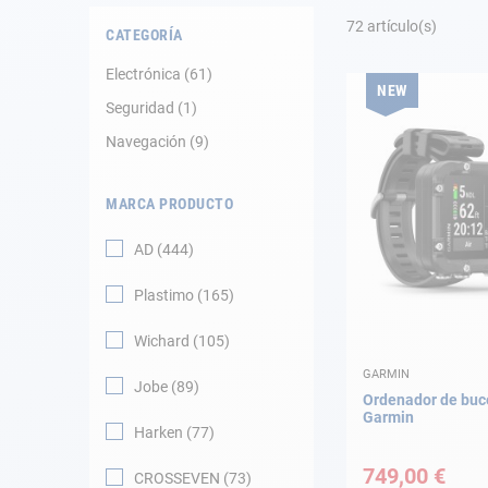
Fondeo
72
artículo(s)
CATEGORÍA
Navegación
Electrónica
61
NEW
Seguridad
1
Ropa
Navegación
9
Tienda y ocio
MARCA PRODUCTO
Apéndices
AD
444
Motor
Plastimo
165
Accesorios
Wichard
105
GARMIN
Mantenimiento
Jobe
89
Ordenador de buc
Garmin
Harken
77
Tarjeta regalo -
Guía AD
749,00 €
CROSSEVEN
73