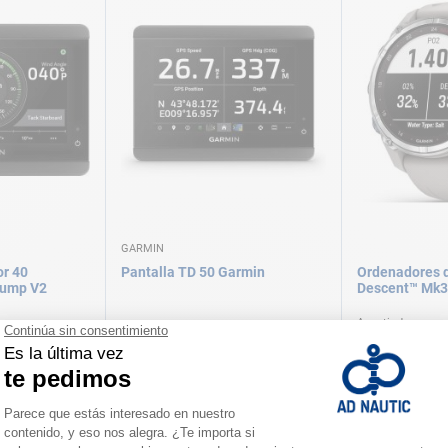
GARMIN
or 40
Pantalla TD 50 Garmin
Ordenadores 
pump V2
Descent™ Mk3
A partir de
689,00 €
1.149,00 
ersiones
Disponible en vari