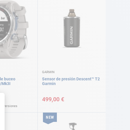
GARMIN
de buceo
Sensor de presión Descent™ T2
/Mk3I
Garmin
€
499,00 €
as versiones
NEW