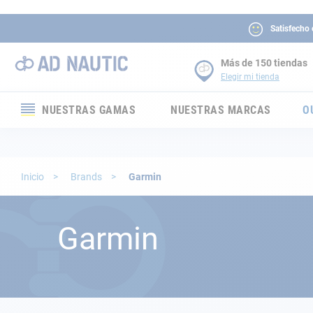
Satisfecho
Más de 150 tiendas
Elegir mi tienda
NUESTRAS GAMAS
NUESTRAS MARCAS
O
Electrónica
Electricidad
Inicio
Brands
Garmin
Confort
Garmin
Seguridad
Cabuyería