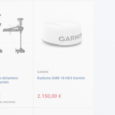
GARMIN
o delantero
Radomo GMR 18 HD3 Garmin
armin
€
2.150,00 €
as versiones