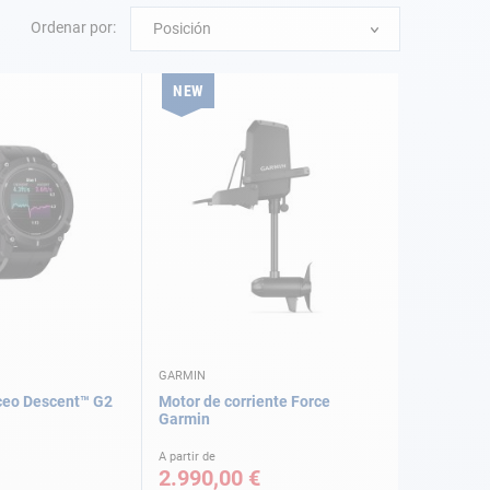
Ordenar por:
Posición
NEW
GARMIN
ceo Descent™ G2
Motor de corriente Force
Garmin
A partir de
2.990,00 €