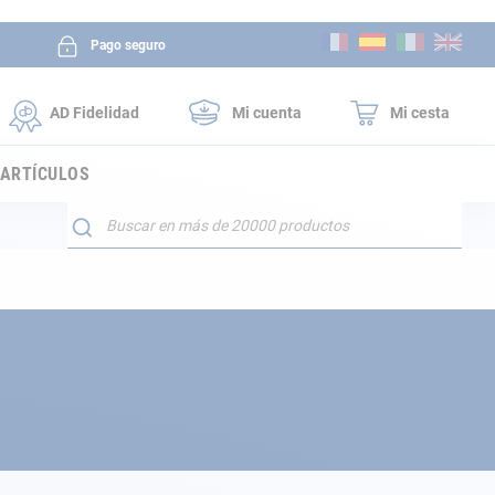
Ir
Pago seguro
al
contenido
AD Fidelidad
Mi cuenta
Mi cesta
 ARTÍCULOS
Buscar