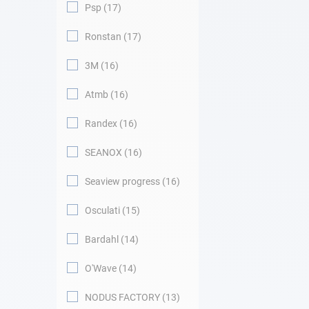
Psp
17
Ronstan
17
3M
16
Atmb
16
Randex
16
SEANOX
16
Seaview progress
16
Osculati
15
Bardahl
14
O'Wave
14
NODUS FACTORY
13