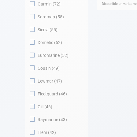
Garmin
72
Disponible en varias v
Soromap
58
Sierra
55
Dometic
52
Euromarine
52
Cousin
49
Lewmar
47
Fleetguard
46
Gill
46
Raymarine
43
Trem
42