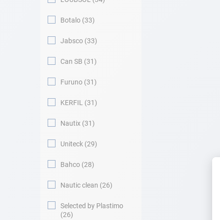
Botalo
33
Jabsco
33
Can SB
31
Furuno
31
KERFIL
31
Nautix
31
Uniteck
29
Bahco
28
Nautic clean
26
Selected by Plastimo
26