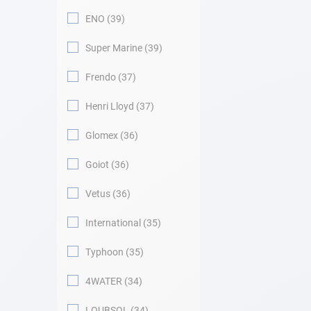
ENO
39
Super Marine
39
Frendo
37
Henri Lloyd
37
Glomex
36
Goiot
36
Vetus
36
International
35
Typhoon
35
4WATER
34
LOUBSOL
34