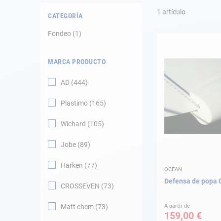
Fondeo
1
artículo
CATEGORÍA
Navegación
Fondeo
1
Ropa
MARCA PRODUCTO
Tienda y ocio
AD
444
Apéndices
Plastimo
165
Motor
Wichard
105
Jobe
89
Accesorios
Harken
77
OCEAN
Mantenimiento
Defensa de popa
CROSSEVEN
73
Tarjeta regalo -
Guía AD
Matt chem
73
A partir de
159,00 €