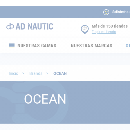
Satisfecho
Más de 150 tiendas
Elegir mi tienda
NUESTRAS GAMAS
NUESTRAS MARCAS
O
Electrónica
Electricidad
Inicio
Brands
OCEAN
Confort
OCEAN
Seguridad
Cabuyería