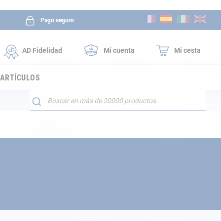
Ir
Pago seguro
al
contenido
AD Fidelidad
Mi cuenta
Mi cesta
 ARTÍCULOS
Buscar