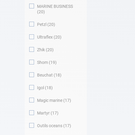
MARINE BUSINESS
20
Petzl
20
Ultraflex
20
Zhik
20
Shom
19
Beuchat
18
Igol
18
Magic marine
17
Martyr
17
Outils oceans
17