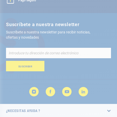
Pago seguro
Suscríbete a nuestra newsletter
Suscríbete a nuestra newsletter para recibir noticias,
ofertas y novedades
Inscríbete
a
nuestro
boletín
SUSCRIBIR
de
noticias:
¿NECESITAS AYUDA ?