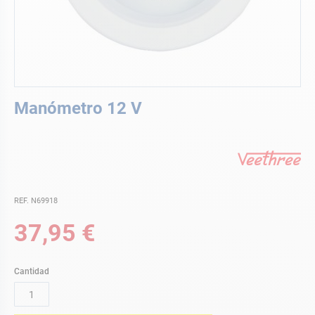
Saltar
Manómetro 12 V
al
comienzo
de
la
galería
de
imágenes
REF. N69918
37,95 €
Cantidad