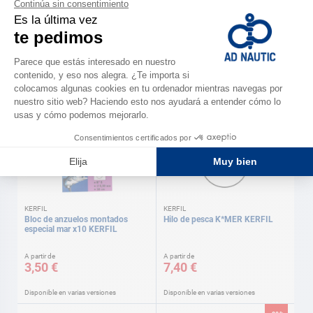
KERFIL
KERFIL
Caña FURYKAN + carrete KERFIL
Plomos pera giratorio KERFIL
A partir de
49,90 €
8,70 €
Disponible en varias versiones
KERFIL
KERFIL
Bloc de anzuelos montados
Hilo de pesca K*MER KERFIL
especial mar x10 KERFIL
A partir de
A partir de
3,50 €
7,40 €
Disponible en varias versiones
Disponible en varias versiones