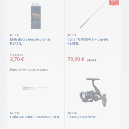
-20%
KERFIL
KERFIL
Metralletas tren de plumas
Caña TUNASAKA + carrete
KERFIL
KERFIL
Precio
A partir de
especial
2,70 €
79,20 €
99,00 €
Disponible en varias versiones
KERFIL
KERFIL
Caña KAORIMI + carrete KERFIL
Pesca de sostener