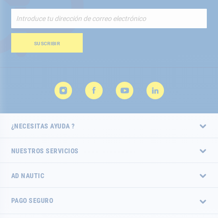
Inscríbete
a
nuestro
boletín
SUSCRIBIR
de
noticias:
¿NECESITAS AYUDA ?
NUESTROS SERVICIOS
AD NAUTIC
PAGO SEGURO