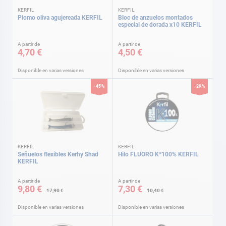
KERFIL
KERFIL
Plomo oliva agujereada KERFIL
Bloc de anzuelos montados
especial de dorada x10 KERFIL
A partir de
A partir de
4,70 €
4,50 €
Disponible en varias versiones
Disponible en varias versiones
-45%
-29%
KERFIL
KERFIL
Señuelos flexibles Kerhy Shad
Hilo FLUORO K*100% KERFIL
KERFIL
A partir de
A partir de
9,80 €
7,30 €
17,90 €
10,40 €
Disponible en varias versiones
Disponible en varias versiones