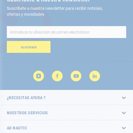
Suscríbete a nuestra newsletter para recibir noticias,
ofertas y novedades
Inscríbete
a
nuestro
boletín
SUSCRIBIR
de
noticias:
¿NECESITAS AYUDA ?
NUESTROS SERVICIOS
AD NAUTIC