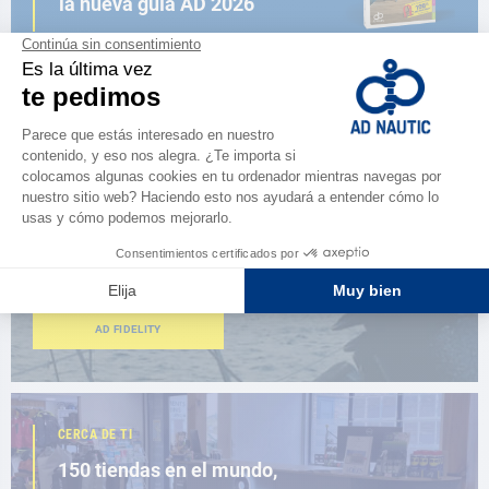
la nueva guía AD 2026
NAVEGAR POR EL CATÁLOGO
ESPACIO FIDELIDAD
¿Eres apasionado?
Benefíciate de ventajas exclusivas
AD FIDELITY
CERCA DE TI
150 tiendas en el mundo,