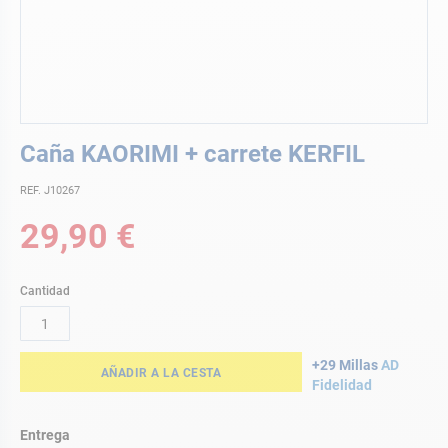
Saltar
Caña KAORIMI + carrete KERFIL
al
comienzo
REF. J10267
de
la
29,90 €
galería
de
imágenes
Cantidad
+29 Millas
AD
AÑADIR A LA CESTA
Fidelidad
Entrega