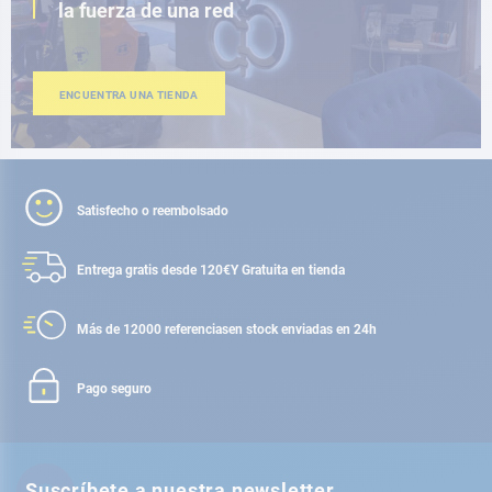
la fuerza de una red
ENCUENTRA UNA TIENDA
Satisfecho o reembolsado
Entrega gratis desde 120€
Y Gratuita en tienda
Más de 12000 referencias
en stock enviadas en 24h
Pago seguro
Suscríbete a nuestra newsletter