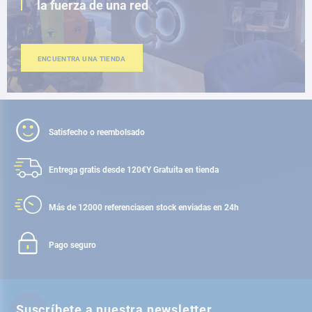
la fuerza de una red
ENCUENTRA UNA TIENDA
Satisfecho o reembolsado
Entrega gratis desde 120€
Y Gratuita en tienda
Más de 12000 referencias
en stock enviadas en 24h
Pago seguro
Suscríbete a nuestra newsletter