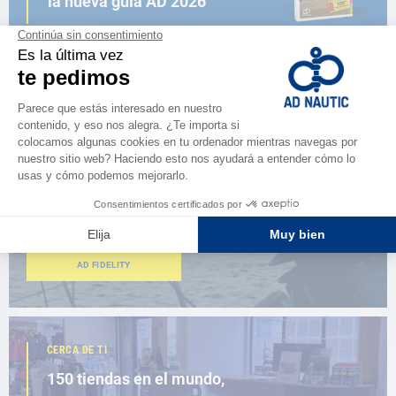
la nueva guía AD 2026
NAVEGAR POR EL CATÁLOGO
ESPACIO FIDELIDAD
¿Eres apasionado?
Benefíciate de ventajas exclusivas
AD FIDELITY
CERCA DE TI
150 tiendas en el mundo,