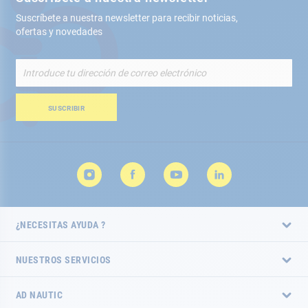
Suscríbete a nuestra newsletter para recibir noticias,
ofertas y novedades
Inscríbete
a
nuestro
boletín
SUSCRIBIR
de
noticias:
¿NECESITAS AYUDA ?
NUESTROS SERVICIOS
AD NAUTIC