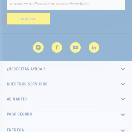
Inscríbete
a
nuestro
boletín
SUSCRIBIR
de
noticias:
¿NECESITAS AYUDA ?
NUESTROS SERVICIOS
AD NAUTIC
PAGO SEGURO
ENTREGA