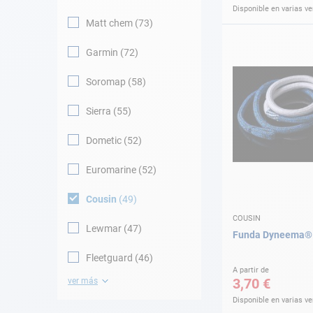
Disponible en varias v
Matt chem
73
Garmin
72
Soromap
58
Sierra
55
Dometic
52
Euromarine
52
Cousin
49
COUSIN
Lewmar
47
Funda Dyneema® 
Fleetguard
46
A partir de
3,70 €
ver más
Disponible en varias v