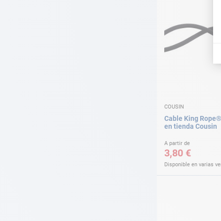
COUSIN
Cable King Rope®
en tienda Cousin
A partir de
3,80 €
Disponible en varias v