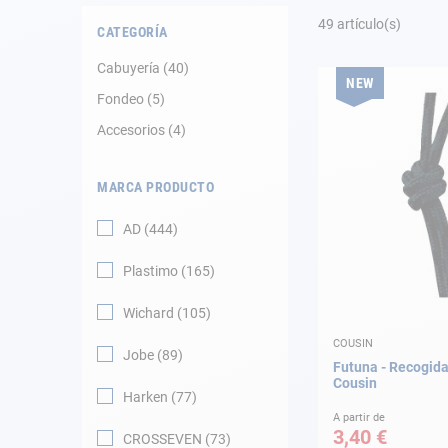
Fondeo
49
artículo(s)
CATEGORÍA
Navegación
Cabuyería
40
NEW
Fondeo
5
Ropa
Accesorios
4
Tienda y ocio
MARCA PRODUCTO
Apéndices
AD
444
Motor
Plastimo
165
Accesorios
Wichard
105
COUSIN
Mantenimiento
Jobe
89
Futuna - Recogida
Cousin
Harken
77
Tarjeta regalo -
Guía AD
A partir de
3,40 €
CROSSEVEN
73