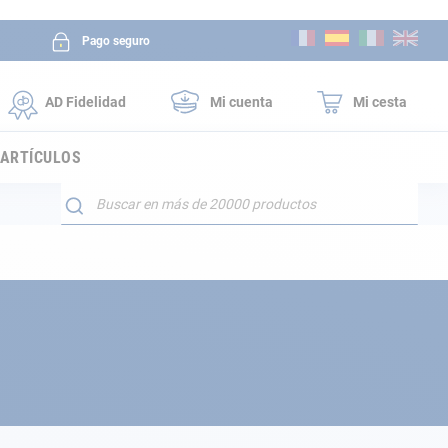
Ir
Pago seguro
al
contenido
AD Fidelidad
Mi cuenta
Mi cesta
 ARTÍCULOS
Buscar