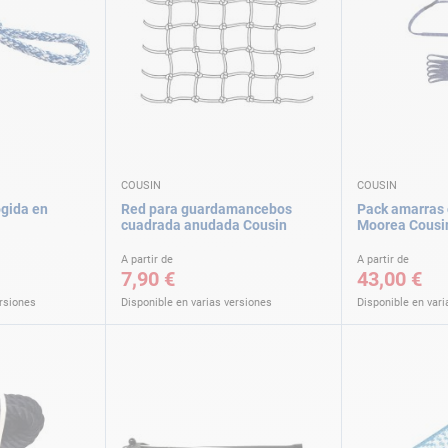
COUSIN
COUSIN
ogida en
Red para guardamancebos
Pack amarras 
cuadrada anudada Cousin
Moorea Cousi
A partir de
A partir de
7,90 €
43,00 €
ersiones
Disponible en varias versiones
Disponible en vari