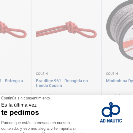
COUSIN
COUSIN
1 - Entrega a
Braidline 961 - Recogida en
Minibobina Dy
tienda Cousin
A partir de
A partir de
1,70 €
22,90 €
ersiones
Disponible en varias versiones
Disponible en vari