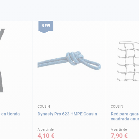
NEW
COUSIN
COUSIN
 en tienda
Dynasty Pro 623 HMPE Cousin
Red para gua
cuadrada anu
A partir de
A partir de
4,10 €
7,90 €