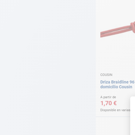
COUSIN
Driza Braidline 96
domicilio Cousin
A partir de
1,70 €
Disponible en varias v