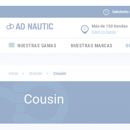
Satisfecho
Más de 150 tiendas
Elegir mi tienda
NUESTRAS GAMAS
NUESTRAS MARCAS
O
Electrónica
Electricidad
Inicio
Brands
Cousin
Confort
Cousin
Seguridad
Cabuyería