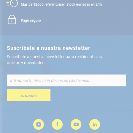
Más de 12000 referencias
en stock enviadas en 24h
Pago seguro
Suscríbete a nuestra newsletter
Suscríbete a nuestra newsletter para recibir noticias,
ofertas y novedades
Inscríbete
a
nuestro
boletín
SUSCRIBIR
de
noticias: