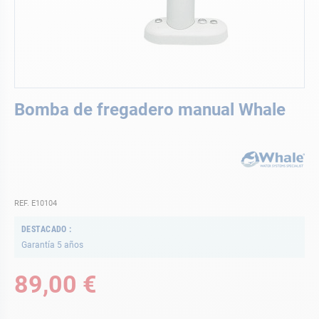
Saltar
Bomba de fregadero manual Whale
al
comienzo
de
la
galería
de
imágenes
REF. E10104
DESTACADO
Garantía 5 años
89,00 €