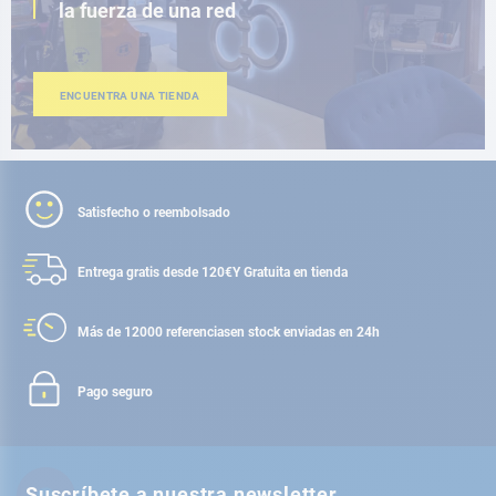
la fuerza de una red
ENCUENTRA UNA TIENDA
Satisfecho o reembolsado
Entrega gratis desde 120€
Y Gratuita en tienda
Más de 12000 referencias
en stock enviadas en 24h
Pago seguro
Suscríbete a nuestra newsletter