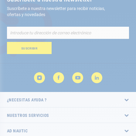
Suscríbete a nuestra newsletter para recibir noticias,
ofertas y novedades
Inscríbete
a
nuestro
boletín
SUSCRIBIR
de
noticias:
¿NECESITAS AYUDA ?
NUESTROS SERVICIOS
AD NAUTIC