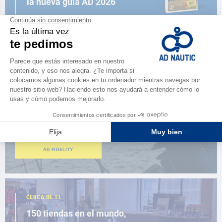
la nueva guía AD 2026
NAVEGAR POR EL CATÁLOGO
ESPACIO FIDELIDAD
¿Eres apasionado?
Benefíciate de ventajas exclusivas
AD FIDELITY
CERCA DE TI
150 tiendas en el mundo,