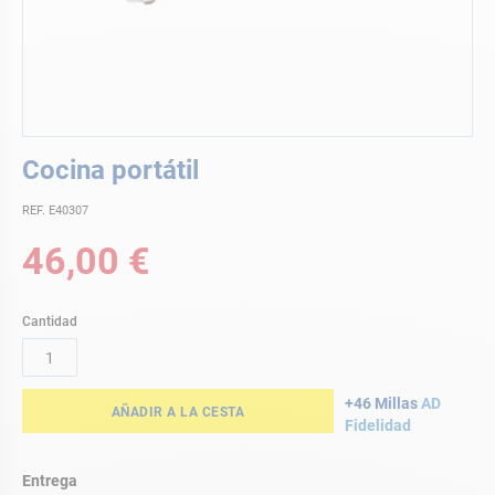
Saltar
Cocina portátil
al
comienzo
REF. E40307
de
la
46,00 €
galería
de
imágenes
Cantidad
+46 Millas
AD
AÑADIR A LA CESTA
Fidelidad
Entrega