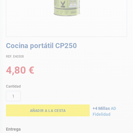
Saltar
Cocina portátil CP250
al
comienzo
REF. E40308
de
la
4,80 €
galería
de
imágenes
Cantidad
+4 Millas
AD
AÑADIR A LA CESTA
Fidelidad
Entrega