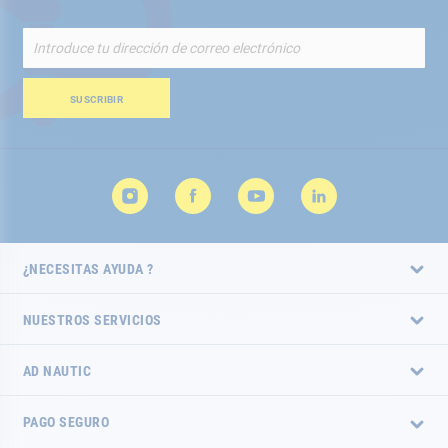
Inscríbete
a
nuestro
boletín
SUSCRIBIR
de
noticias:
¿NECESITAS AYUDA ?
NUESTROS SERVICIOS
AD NAUTIC
PAGO SEGURO