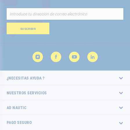
Inscríbete
a
nuestro
boletín
SUSCRIBIR
de
noticias:
¿NECESITAS AYUDA ?
NUESTROS SERVICIOS
AD NAUTIC
PAGO SEGURO