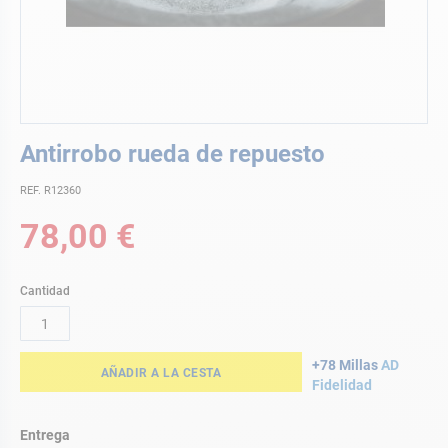
Saltar
Antirrobo rueda de repuesto
al
comienzo
REF. R12360
de
la
78,00 €
galería
de
imágenes
Cantidad
+78 Millas
AD
AÑADIR A LA CESTA
Fidelidad
Entrega