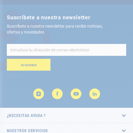
Suscríbete a nuestra newsletter
Suscríbete a nuestra newsletter para recibir noticias,
ofertas y novedades
Inscríbete
a
nuestro
boletín
SUSCRIBIR
de
noticias:
¿NECESITAS AYUDA ?
NUESTROS SERVICIOS