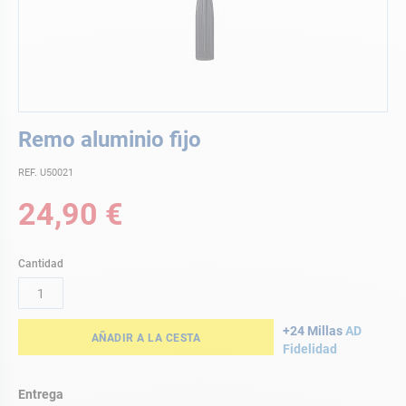
Saltar
Remo aluminio fijo
al
comienzo
REF. U50021
de
la
24,90 €
galería
de
imágenes
Cantidad
+24 Millas
AD
AÑADIR A LA CESTA
Fidelidad
Entrega