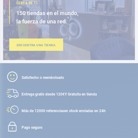
CERCA DE TI
150 tiendas en el mundo,
la fuerza de una red
ENCUENTRA UNA TIENDA
Satisfecho o reembolsado
Entrega gratis desde 120€
Y Gratuita en tienda
Más de 12000 referencias
en stock enviadas en 24h
Pago seguro