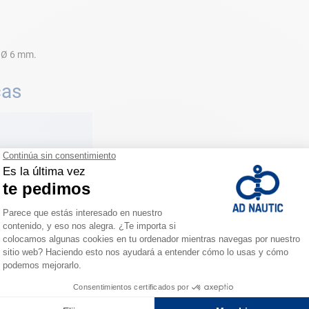
 Ø 6 mm.
cas
ESPACIO FIDELIDAD