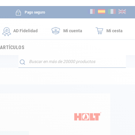
Ir
Pago seguro
al
contenido
AD Fidelidad
Mi cuenta
Mi cesta
 ARTÍCULOS
Buscar