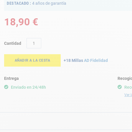
DESTACADO
4 años de garantía
18,90 €
Cantidad
+18 Millas
AD Fidelidad
AÑADIR A LA CESTA
Entrega
Recogid
Enviado en 24/48h
Rec
Ver l