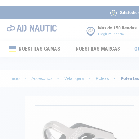
Satisfecho
Más de 150 tiendas
Elegir mi tienda
NUESTRAS GAMAS
NUESTRAS MARCAS
O
Electrónica
Electricidad
Inicio
Accesorios
Vela ligera
Poleas
Polea las
Confort
Seguridad
Saltar
al
final
Cabuyería
de
la