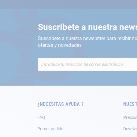
Suscríbete a nuestra news
Suscríbete a nuestra newsletter para recibir no
ofertas y novedades
Inscríbete
a
nuestro
boletín
de
noticias:
¿NECESITAS AYUDA ?
NUEST
FAQ
Precios
Primer pedido
Devolv