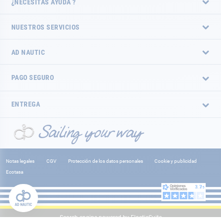
¿NECESITAS AYUDA ?
NUESTROS SERVICIOS
AD NAUTIC
PAGO SEGURO
ENTREGA
Notas legales
CGV
Protección de los datos personales
Cookie y publicidad
Ecotasa
Search engine powered by
ElasticSuite