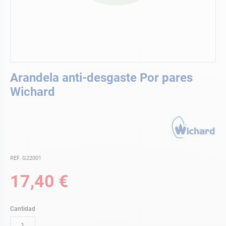
Saltar
Arandela anti-desgaste Por pares
al
comienzo
Wichard
de
la
galería
de
imágenes
REF. G22001
17,40 €
Cantidad