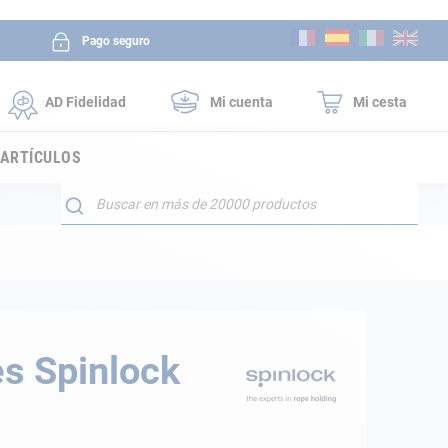
Ir
Pago seguro
al
contenido
AD Fidelidad
Mi cuenta
Mi cesta
 ARTÍCULOS
Buscar
s Spinlock