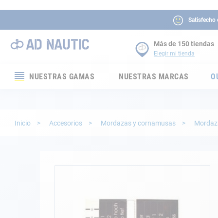
Satisfecho
Más de 150 tiendas
Elegir mi tienda
NUESTRAS GAMAS
NUESTRAS MARCAS
O
Electrónica
Electricidad
Inicio
Accesorios
Mordazas y cornamusas
Mordaz
Confort
Seguridad
Saltar
al
final
Cabuyería
de
la