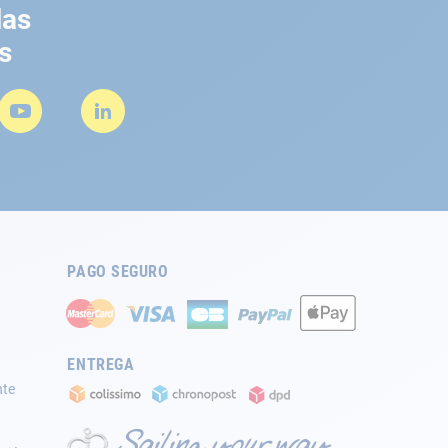
las
s
PAGO SEGURO
ENTREGA
nte