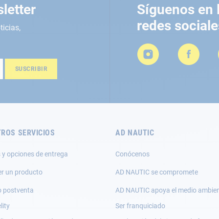
letter
Síguenos en 
redes sociale
ticias,
SUSCRIBIR
ROS SERVICIOS
AD NAUTIC
 y opciones de entrega
Conócenos
er un producto
AD NAUTIC se compromete
o postventa
AD NAUTIC apoya el medio ambie
lity
Ser franquiciado