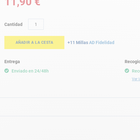
11,90 €
Cantidad
+11 Millas
AD Fidelidad
AÑADIR A LA CESTA
Entrega
Recogid
Enviado en 24/48h
Rec
Ver l