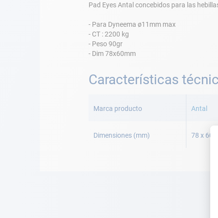
Pad Eyes Antal concebidos para las hebilla
- Para Dyneema ø11mm max
- CT : 2200 kg
- Peso 90gr
- Dim 78x60mm
Características técni
Más
Información
Marca producto
Antal
Dimensiones (mm)
78 x 60