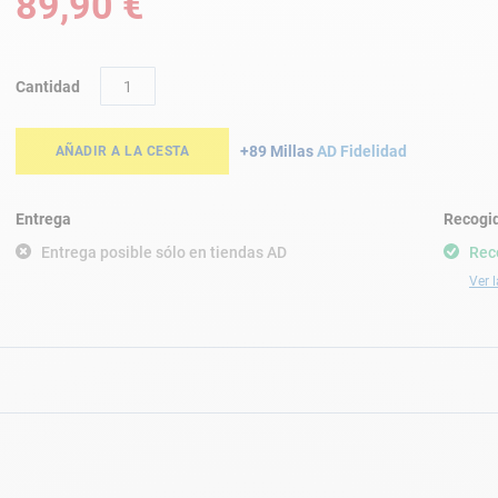
89,90 €
Cantidad
+89 Millas
AD Fidelidad
AÑADIR A LA CESTA
Entrega
Recogid
Entrega posible sólo en tiendas AD
Rec
Ver l