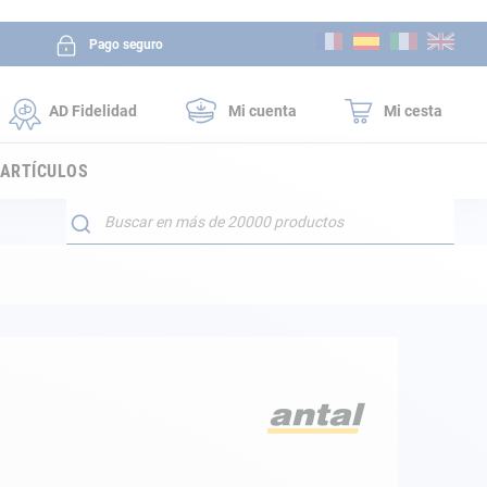
Ir
Pago seguro
al
contenido
AD Fidelidad
Mi cuenta
Mi cesta
 ARTÍCULOS
Buscar