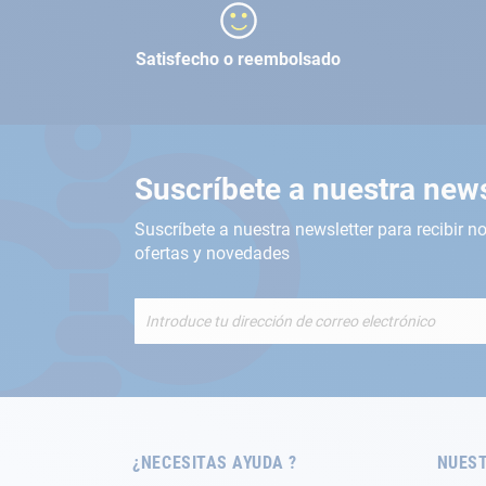
Satisfecho o reembolsado
Suscríbete a nuestra news
Suscríbete a nuestra newsletter para recibir no
ofertas y novedades
Inscríbete
a
nuestro
boletín
de
noticias:
¿NECESITAS AYUDA ?
NUEST