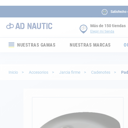
Satisfecho
Más de 150 tiendas
Elegir mi tienda
NUESTRAS GAMAS
NUESTRAS MARCAS
O
Electrónica
Electricidad
Inicio
Accesorios
Jarcia firme
Cadenotes
Pad
Confort
Seguridad
Saltar
al
final
Cabuyería
de
la