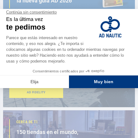
la nueva guía AD 2026
NAVEGAR POR EL CATÁLOGO
ESPACIO FIDELIDAD
¿Eres apasionado?
Benefíciate de ventajas exclusivas
AD FIDELITY
CERCA DE TI
150 tiendas en el mundo,