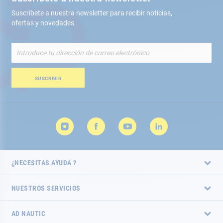
Suscríbete a nuestra newsletter para recibir noticias,
ofertas y novedades
Inscríbete
a
nuestro
boletín
SUSCRIBIR
de
noticias:
¿NECESITAS AYUDA ?
NUESTROS SERVICIOS
AD NAUTIC