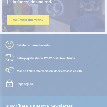
la fuerza de una red
ENCUENTRA UNA TIENDA
Satisfecho o reembolsado
Entrega gratis desde 120€
Y Gratuita en tienda
Más de 12000 referencias
en stock enviadas en 24h
Pago seguro
Suscríbete a nuestra newsletter