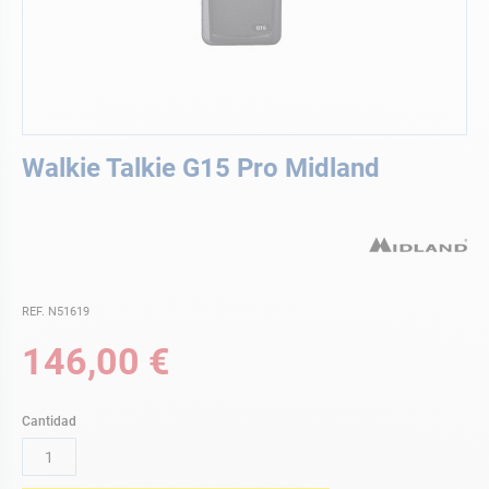
Saltar
Walkie Talkie G15 Pro Midland
al
comienzo
de
la
galería
de
imágenes
REF. N51619
146,00 €
Cantidad