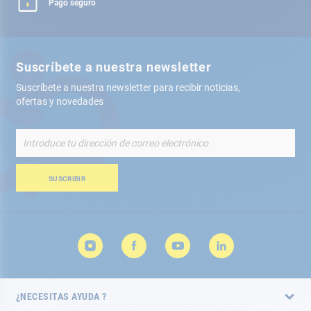
Pago seguro
Suscríbete a nuestra newsletter
Suscríbete a nuestra newsletter para recibir noticias,
ofertas y novedades
Inscríbete
a
nuestro
boletín
SUSCRIBIR
de
noticias:
¿NECESITAS AYUDA ?