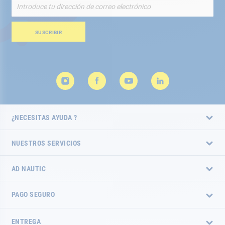
Inscríbete
a
nuestro
boletín
SUSCRIBIR
de
noticias:
¿NECESITAS AYUDA ?
NUESTROS SERVICIOS
AD NAUTIC
PAGO SEGURO
ENTREGA