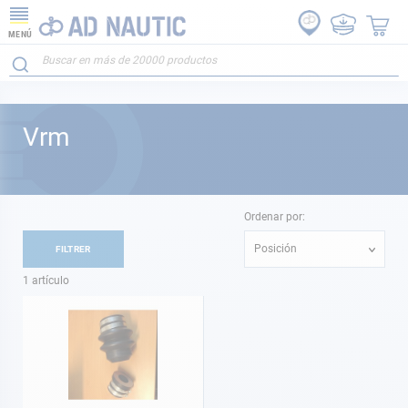
MENÚ
Vrm
Ordenar por:
Posición
FILTRER
1
artículo