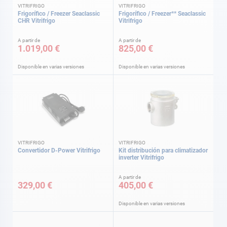
VITRIFRIGO
VITRIFRIGO
Frigorífico / Freezer Seaclassic
Frigorífico / Freezer** Seaclassic
CHR Vitrifrigo
Vitrifrigo
A partir de
A partir de
1.019,00 €
825,00 €
Disponible en varias versiones
Disponible en varias versiones
VITRIFRIGO
VITRIFRIGO
Convertidor D-Power Vitrifrigo
Kit distribución para climatizador
inverter Vitrifrigo
A partir de
329,00 €
405,00 €
Disponible en varias versiones