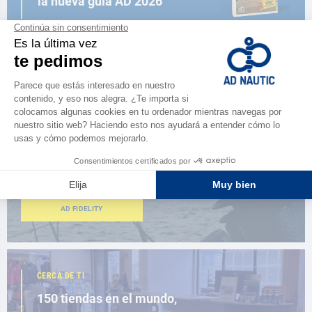
la nueva guía AD 2026
NAVEGAR POR EL CATÁLOGO
ESPACIO FIDELIDAD
¿Eres apasionado?
Benefíciate de ventajas exclusivas
AD FIDELITY
CERCA DE TI
150 tiendas en el mundo,