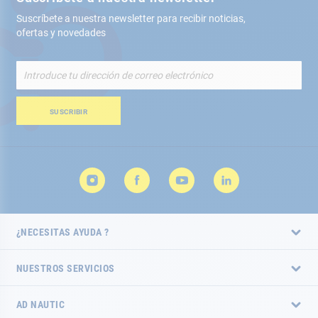
Suscríbete a nuestra newsletter para recibir noticias,
ofertas y novedades
Inscríbete
a
nuestro
boletín
SUSCRIBIR
de
noticias:
¿NECESITAS AYUDA ?
NUESTROS SERVICIOS
AD NAUTIC