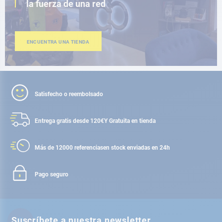
la fuerza de una red
ENCUENTRA UNA TIENDA
Satisfecho o reembolsado
Entrega gratis desde 120€
Y Gratuita en tienda
Más de 12000 referencias
en stock enviadas en 24h
Pago seguro
Suscríbete a nuestra newsletter