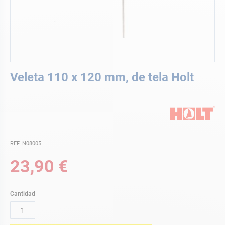
Saltar
Veleta 110 x 120 mm, de tela Holt
al
comienzo
de
la
galería
de
imágenes
REF. N08005
23,90 €
Cantidad