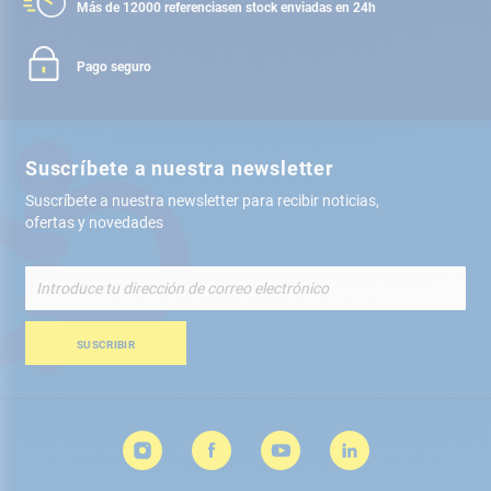
Más de 12000 referencias
en stock enviadas en 24h
Pago seguro
Suscríbete a nuestra newsletter
Suscríbete a nuestra newsletter para recibir noticias,
ofertas y novedades
Inscríbete
a
nuestro
boletín
SUSCRIBIR
de
noticias: