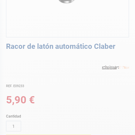
Saltar
Racor de latón automático Claber
al
comienzo
de
la
galería
de
imágenes
REF. E09233
5,90 €
Cantidad