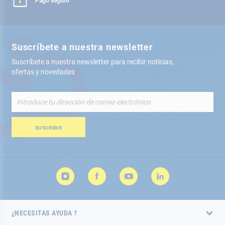
Pago seguro
Suscríbete a nuestra newsletter
Suscríbete a nuestra newsletter para recibir noticias,
ofertas y novedades
Inscríbete
a
nuestro
boletín
SUSCRIBIR
de
noticias:
¿NECESITAS AYUDA ?