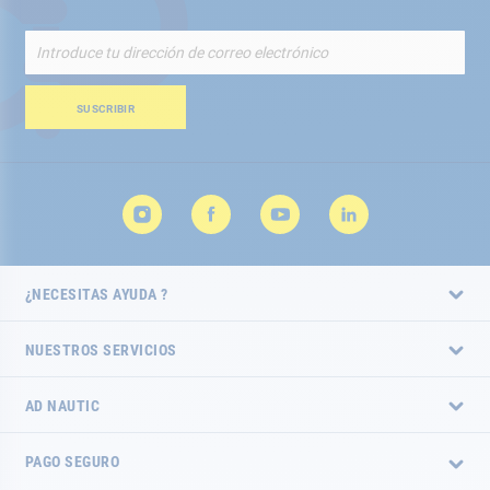
Inscríbete
a
nuestro
boletín
SUSCRIBIR
de
noticias:
¿NECESITAS AYUDA ?
NUESTROS SERVICIOS
AD NAUTIC
PAGO SEGURO