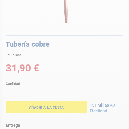
Saltar
Tubería cobre
al
comienzo
REF. E40531
de
la
31,90 €
galería
de
imágenes
Cantidad
+31 Millas
AD
AÑADIR A LA CESTA
Fidelidad
Entrega