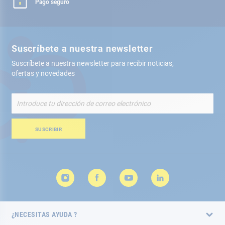
Pago seguro
Suscríbete a nuestra newsletter
Suscríbete a nuestra newsletter para recibir noticias,
ofertas y novedades
Inscríbete
a
nuestro
boletín
SUSCRIBIR
de
noticias:
¿NECESITAS AYUDA ?