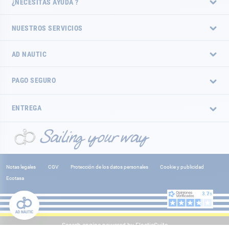
¿NECESITAS AYUDA ?
NUESTROS SERVICIOS
AD NAUTIC
PAGO SEGURO
ENTREGA
Notas legales
CGV
Protección de los datos personales
Cookie y publicidad
Ecotasa
Search engine powered by
ElasticSuite