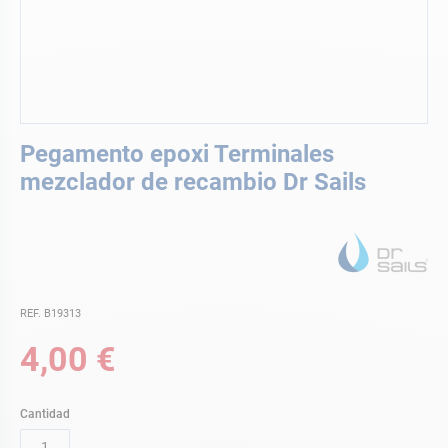
Saltar
Pegamento epoxi Terminales
al
comienzo
mezclador de recambio Dr Sails
de
la
galería
de
imágenes
REF. B19313
4,00 €
Cantidad