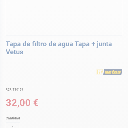
Saltar
Tapa de filtro de agua Tapa + junta
al
comienzo
Vetus
de
la
galería
de
imágenes
REF. T10159
32,00 €
Cantidad