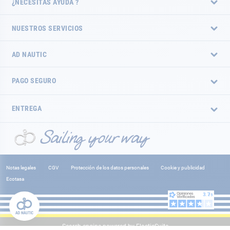
¿NECESITAS AYUDA ?
NUESTROS SERVICIOS
AD NAUTIC
PAGO SEGURO
ENTREGA
Notas legales
CGV
Protección de los datos personales
Cookie y publicidad
Ecotasa
Search engine powered by
ElasticSuite