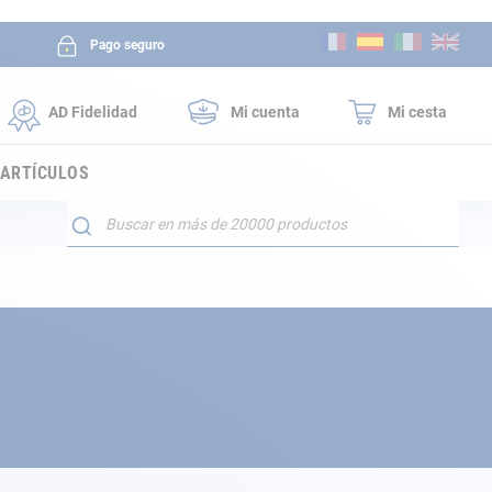
Ir
Pago seguro
al
contenido
AD Fidelidad
Mi cuenta
Mi cesta
 ARTÍCULOS
Buscar