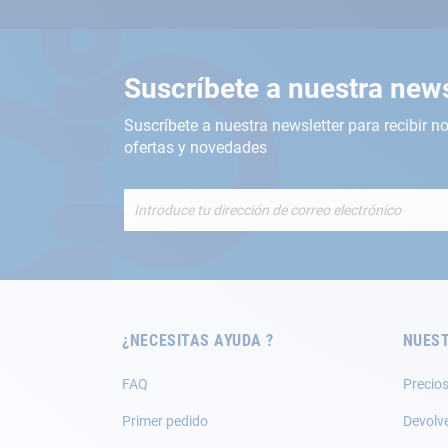
Suscríbete a nuestra news
Suscríbete a nuestra newsletter para recibir no
ofertas y novedades
Inscríbete
a
nuestro
boletín
de
noticias:
¿NECESITAS AYUDA ?
NUEST
FAQ
Precios
Primer pedido
Devolv