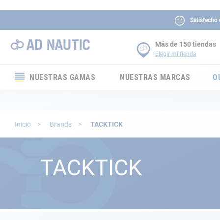
Satisfecho
Más de 150 tiendas
Elegir mi tienda
NUESTRAS GAMAS
NUESTRAS MARCAS
O
Electrónica
Electricidad
Inicio
Brands
TACKTICK
Confort
TACKTICK
Seguridad
Cabuyería