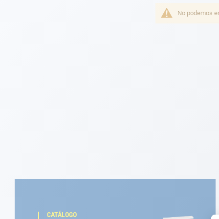
Fondeo
No podemos enc
Navegación
Ropa
Tienda y ocio
Apéndices
Motor
Accesorios
Mantenimiento
Tarjeta regalo -
Guía AD
CATÁLOGO