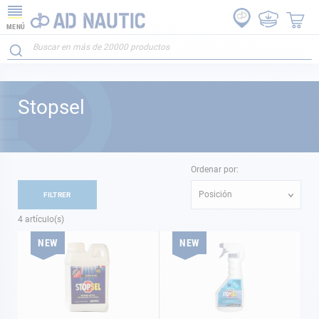
MENÚ
Stopsel
Ordenar por:
Posición
FILTRER
4
artículo(s)
NEW
NEW