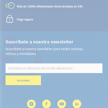
Más de 12000 referencias
en stock enviadas en 24h
Pago seguro
Suscríbete a nuestra newsletter
Suscríbete a nuestra newsletter para recibir noticias,
ofertas y novedades
Inscríbete
a
nuestro
boletín
SUSCRIBIR
de
noticias: