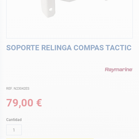
Saltar
SOPORTE RELINGA COMPAS TACTIC
al
comienzo
de
la
galería
de
imágenes
REF. N23042ES
79,00 €
Cantidad