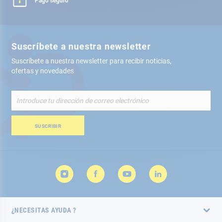
Pago seguro
Suscríbete a nuestra newsletter
Suscríbete a nuestra newsletter para recibir noticias,
ofertas y novedades
Inscríbete
a
nuestro
boletín
SUSCRIBIR
de
noticias:
¿NECESITAS AYUDA ?