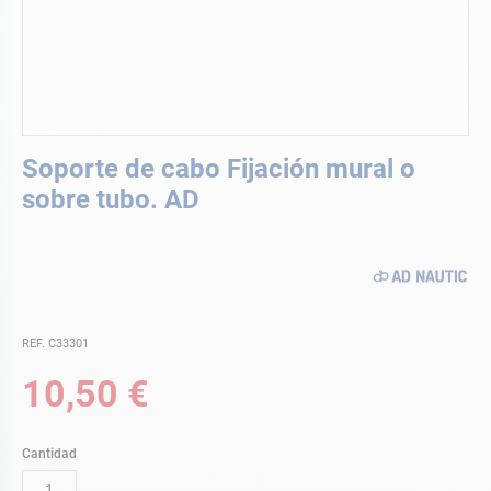
Saltar
Soporte de cabo Fijación mural o
al
comienzo
sobre tubo. AD
de
la
galería
de
imágenes
REF. C33301
10,50 €
Cantidad