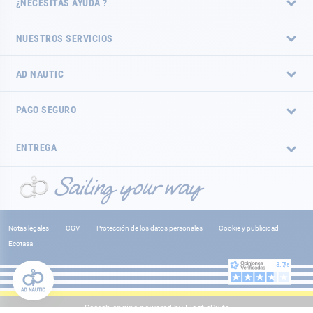
¿NECESITAS AYUDA ?
NUESTROS SERVICIOS
AD NAUTIC
PAGO SEGURO
ENTREGA
Notas legales
CGV
Protección de los datos personales
Cookie y publicidad
Ecotasa
Search engine powered by
ElasticSuite