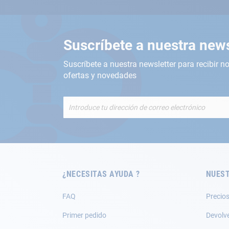
Suscríbete a nuestra news
Suscríbete a nuestra newsletter para recibir no
ofertas y novedades
Inscríbete
a
nuestro
boletín
de
noticias:
¿NECESITAS AYUDA ?
NUEST
FAQ
Precios
Primer pedido
Devolv