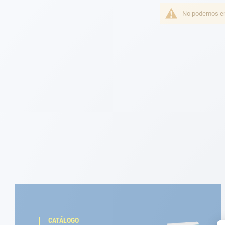
Fondeo
No podemos enc
Navegación
Ropa
Tienda y ocio
Apéndices
Motor
Accesorios
Mantenimiento
Tarjeta regalo -
Guía AD
CATÁLOGO