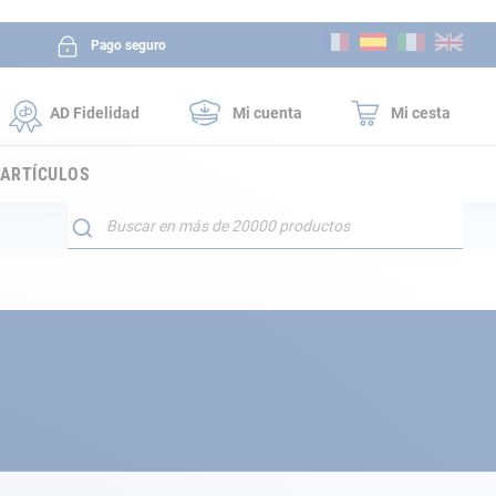
Ir
Pago seguro
al
contenido
AD Fidelidad
Mi cuenta
Mi cesta
 ARTÍCULOS
Buscar