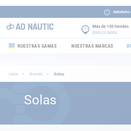
Satisfecho
Más de 150 tiendas
Elegir mi tienda
NUESTRAS GAMAS
NUESTRAS MARCAS
O
Electrónica
Electricidad
Inicio
Brands
Solas
Confort
Solas
Seguridad
Cabuyería