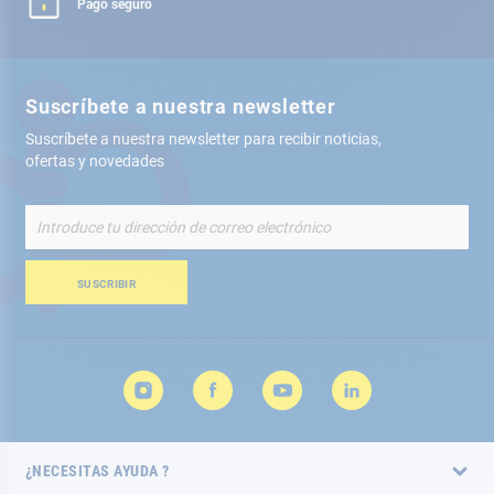
Pago seguro
Suscríbete a nuestra newsletter
Suscríbete a nuestra newsletter para recibir noticias,
ofertas y novedades
Inscríbete
a
nuestro
boletín
SUSCRIBIR
de
noticias:
¿NECESITAS AYUDA ?