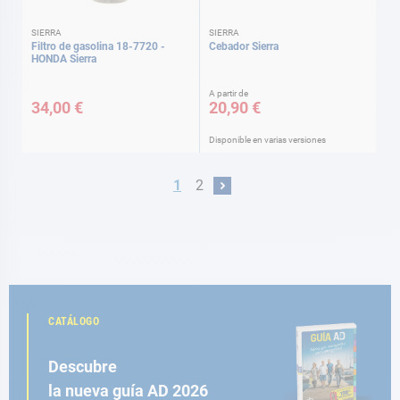
SIERRA
SIERRA
Filtro de gasolina 18-7720 -
Cebador Sierra
HONDA Sierra
A partir de
34,00 €
20,90 €
Disponible en varias versiones
Página
Actualmente estás leyendo página
Página
1
2
Página
Siguiente
CATÁLOGO
Descubre
la nueva guía AD 2026