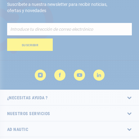
Suscríbete a nuestra newsletter para recibir noticias,
ofertas y novedades
Inscríbete
a
nuestro
boletín
SUSCRIBIR
de
noticias:
¿NECESITAS AYUDA ?
NUESTROS SERVICIOS
AD NAUTIC