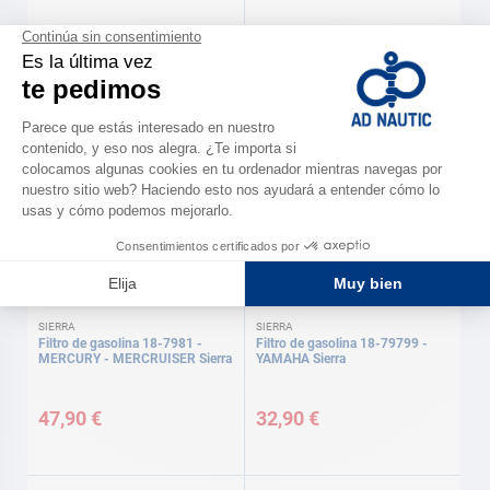
SIERRA
SIERRA
Filtro de aceite 18-7915-1 -
Filtro de aceite 18-7897 -
SUZUKI Sierra
SUZUKI Sierra
18,80 €
23,90 €
SIERRA
SIERRA
Filtro de gasolina 18-7981 -
Filtro de gasolina 18-79799 -
MERCURY - MERCRUISER Sierra
YAMAHA Sierra
47,90 €
32,90 €