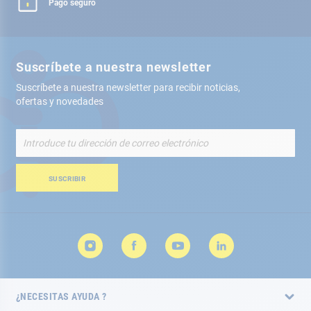
Pago seguro
Suscríbete a nuestra newsletter
Suscríbete a nuestra newsletter para recibir noticias,
ofertas y novedades
Inscríbete
a
nuestro
boletín
SUSCRIBIR
de
noticias:
¿NECESITAS AYUDA ?