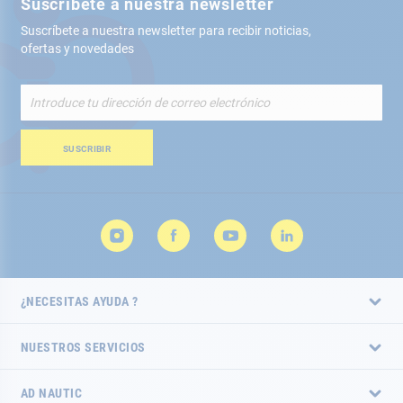
Suscríbete a nuestra newsletter
Suscríbete a nuestra newsletter para recibir noticias,
ofertas y novedades
Inscríbete
a
nuestro
boletín
SUSCRIBIR
de
noticias:
¿NECESITAS AYUDA ?
NUESTROS SERVICIOS
AD NAUTIC