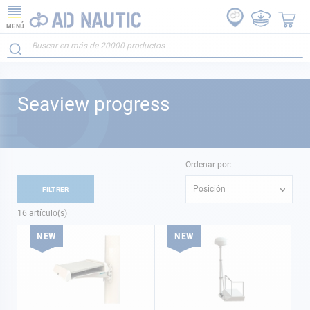
MENÚ
Seaview progress
Ordenar por:
Posición
FILTRER
16
artículo(s)
NEW
NEW