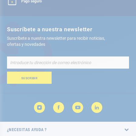
Pago seguro
Suscríbete a nuestra newsletter
Suscríbete a nuestra newsletter para recibir noticias,
ofertas y novedades
Inscríbete
a
nuestro
boletín
SUSCRIBIR
de
noticias:
¿NECESITAS AYUDA ?