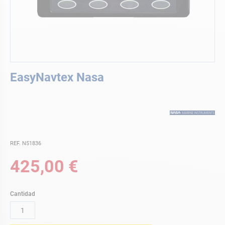
Saltar
EasyNavtex Nasa
al
comienzo
de
la
galería
de
imágenes
REF. N51836
425,00 €
Cantidad