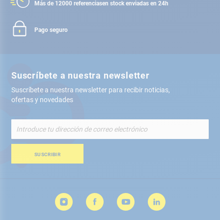
Más de 12000 referencias
en stock enviadas en 24h
Pago seguro
Suscríbete a nuestra newsletter
Suscríbete a nuestra newsletter para recibir noticias,
ofertas y novedades
Inscríbete
a
nuestro
boletín
SUSCRIBIR
de
noticias: