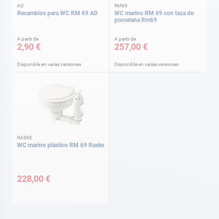
AD
RM69
Recambios para WC RM 69 AD
WC marino RM 69 con taza de
porcelana Rm69
A partir de
A partir de
2,90 €
257,00 €
Disponible en varias versiones
Disponible en varias versiones
RASKE
WC marino plástico RM 69 Raske
228,00 €