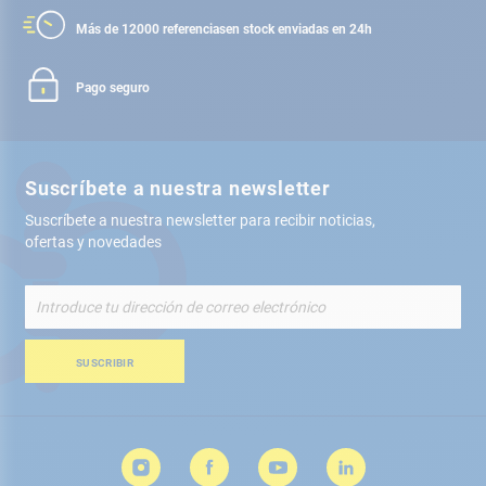
Más de 12000 referencias
en stock enviadas en 24h
Pago seguro
Suscríbete a nuestra newsletter
Suscríbete a nuestra newsletter para recibir noticias,
ofertas y novedades
Inscríbete
a
nuestro
boletín
SUSCRIBIR
de
noticias: