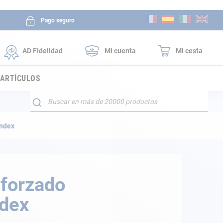
Ir
Pago seguro
al
contenido
AD Fidelidad
Mi cuenta
Mi cesta
 ARTÍCULOS
Buscar
andex
eforzado
dex