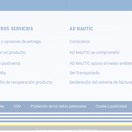
ROS SERVICIOS
AD NAUTIC
 y opciones de entrega
Conócenos
er un producto
AD NAUTIC se compromete
o postventa
AD NAUTIC apoya el medio ambie
lity
Ser franquiciado
a de recuperación producto
Declaración del sistema de factur
les
CGV
Protección de los datos personales
Cookie y publicidad
Search engine powered by
ElasticSuite