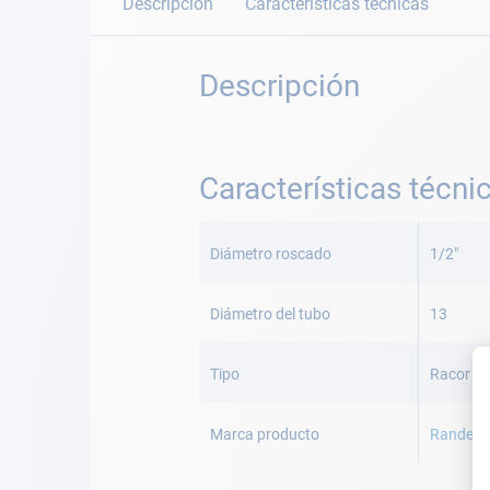
Descripción
Características técnicas
Descripción
Características técni
Más
Información
Diámetro roscado
1/2"
Diámetro del tubo
13
Tipo
Racor re
Marca producto
Randex