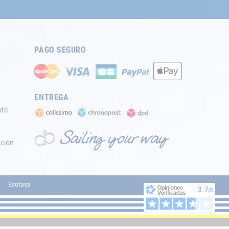
PAGO SEGURO
ENTREGA
nte
ación
Ecotasa