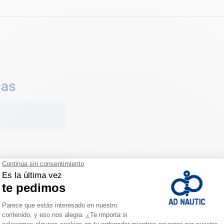
cas
cto