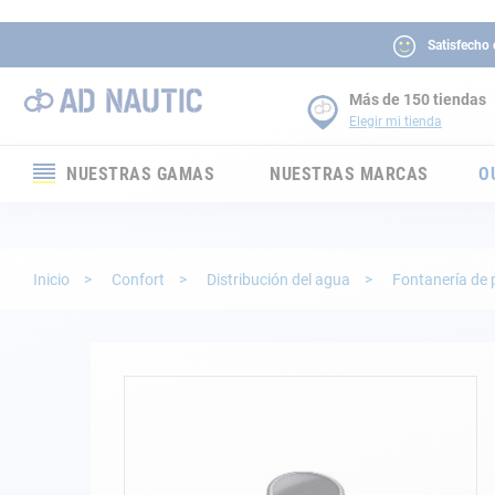
Satisfecho
Más de 150 tiendas
Elegir mi tienda
NUESTRAS GAMAS
NUESTRAS MARCAS
O
Electrónica
Electricidad
Inicio
Confort
Distribución del agua
Fontanería de 
Confort
Seguridad
Saltar
al
final
Cabuyería
de
la