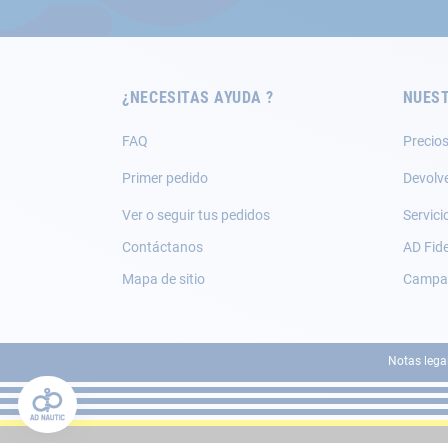
boletín
de
noticias:
¿NECESITAS AYUDA ?
NUEST
FAQ
Precios
Primer pedido
Devolv
Ver o seguir tus pedidos
Servici
Contáctanos
AD Fide
Mapa de sitio
Campañ
Notas lega