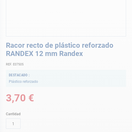
Saltar
Racor recto de plástico reforzado
al
comienzo
RANDEX 12 mm Randex
de
la
REF. E07505
galería
de
DESTACADO
imágenes
Plástico reforzado
3,70 €
Cantidad