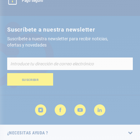
Pago seguro
Suscríbete a nuestra newsletter
Suscríbete a nuestra newsletter para recibir noticias,
ofertas y novedades
Inscríbete
a
nuestro
boletín
SUSCRIBIR
de
noticias:
¿NECESITAS AYUDA ?