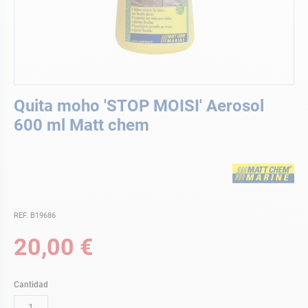
Saltar
Quita moho 'STOP MOISI' Aerosol
al
comienzo
600 ml Matt chem
de
la
galería
de
imágenes
REF. B19686
20,00 €
Cantidad