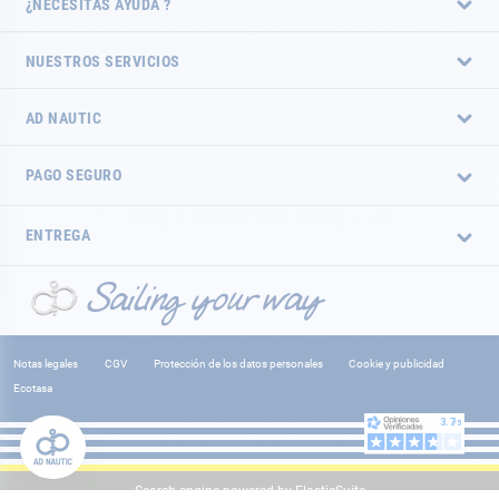
¿NECESITAS AYUDA ?
NUESTROS SERVICIOS
AD NAUTIC
PAGO SEGURO
ENTREGA
Notas legales
CGV
Protección de los datos personales
Cookie y publicidad
Ecotasa
Search engine powered by
ElasticSuite