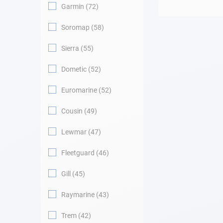
Garmin
72
Soromap
58
Sierra
55
Dometic
52
Euromarine
52
Cousin
49
Lewmar
47
Fleetguard
46
Gill
45
Raymarine
43
Trem
42