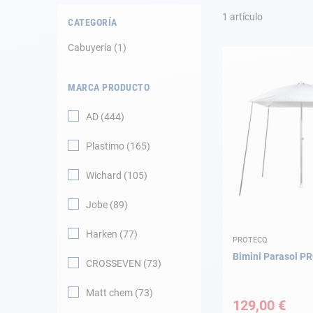
Fondeo
1
artículo
CATEGORÍA
Navegación
Cabuyería
1
Ropa
MARCA PRODUCTO
Tienda y ocio
AD
444
Apéndices
Plastimo
165
Motor
Wichard
105
Jobe
89
Accesorios
Harken
77
PROTECQ
Mantenimiento
Bimini Parasol 
CROSSEVEN
73
Tarjeta regalo -
Guía AD
Matt chem
73
129,00 €