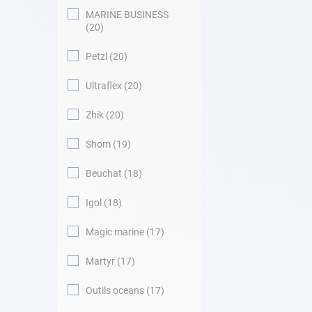
MARINE BUSINESS
20
Petzl
20
Ultraflex
20
Zhik
20
Shom
19
Beuchat
18
Igol
18
Magic marine
17
Martyr
17
Outils oceans
17