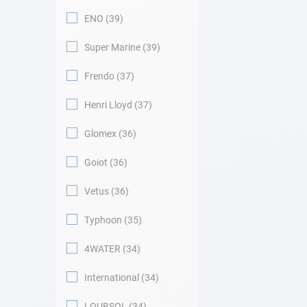
ENO
39
Super Marine
39
Frendo
37
Henri Lloyd
37
Glomex
36
Goiot
36
Vetus
36
Typhoon
35
4WATER
34
International
34
LOUBSOL
34