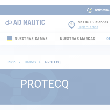
Satisfecho
Más de 150 tiendas
Elegir mi tienda
NUESTRAS GAMAS
NUESTRAS MARCAS
O
Electrónica
Electricidad
Inicio
Brands
PROTECQ
Confort
PROTECQ
Seguridad
Cabuyería