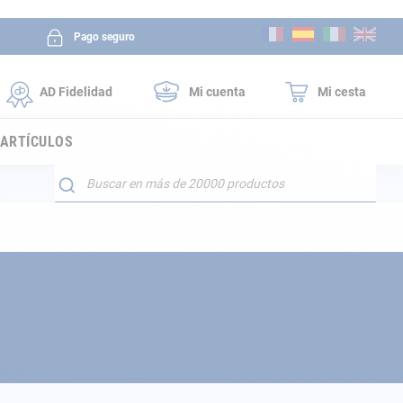
Ir
Pago seguro
al
contenido
AD Fidelidad
Mi cuenta
Mi cesta
 ARTÍCULOS
Buscar