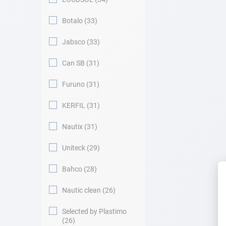
Botalo
33
Jabsco
33
Can SB
31
Furuno
31
KERFIL
31
Nautix
31
Uniteck
29
Bahco
28
Nautic clean
26
Selected by Plastimo
26