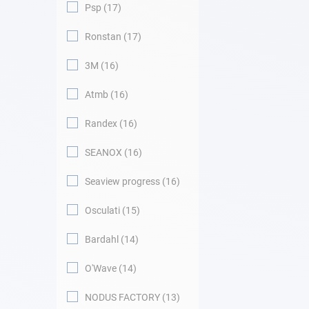
Psp
17
Ronstan
17
3M
16
Atmb
16
Randex
16
SEANOX
16
Seaview progress
16
Osculati
15
Bardahl
14
O'Wave
14
NODUS FACTORY
13