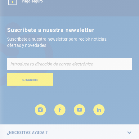
Pago seguro
Suscríbete a nuestra newsletter
Suscríbete a nuestra newsletter para recibir noticias,
ofertas y novedades
Inscríbete
a
nuestro
boletín
SUSCRIBIR
de
noticias:
¿NECESITAS AYUDA ?