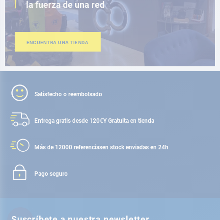
la fuerza de una red
ENCUENTRA UNA TIENDA
Satisfecho o reembolsado
Entrega gratis desde 120€
Y Gratuita en tienda
Más de 12000 referencias
en stock enviadas en 24h
Pago seguro
Suscríbete a nuestra newsletter