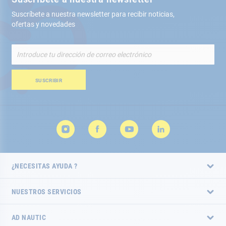
Suscríbete a nuestra newsletter para recibir noticias,
ofertas y novedades
Inscríbete
a
nuestro
boletín
SUSCRIBIR
de
noticias:
¿NECESITAS AYUDA ?
NUESTROS SERVICIOS
AD NAUTIC