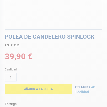
Saltar
POLEA DE CANDELERO SPINLOCK
al
comienzo
REF. P17225
de
la
39,90 €
galería
de
imágenes
Cantidad
+39 Millas
AD
AÑADIR A LA CESTA
Fidelidad
Entrega