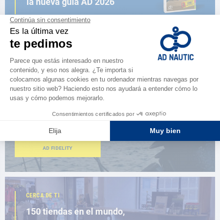
la nueva guía AD 2026
NAVEGAR POR EL CATÁLOGO
ESPACIO FIDELIDAD
¿Eres apasionado?
Benefíciate de ventajas exclusivas
AD FIDELITY
CERCA DE TI
150 tiendas en el mundo,