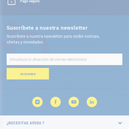
Pago seguro
Suscríbete a nuestra newsletter
Suscríbete a nuestra newsletter para recibir noticias,
ofertas y novedades
Inscríbete
a
nuestro
boletín
SUSCRIBIR
de
noticias:
¿NECESITAS AYUDA ?