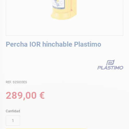
Saltar
Percha IOR hinchable Plastimo
al
comienzo
de
la
galería
de
imágenes
REF. S25033ES
289,00 €
Cantidad