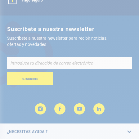
Pago seguro
Suscríbete a nuestra newsletter
Suscríbete a nuestra newsletter para recibir noticias,
ofertas y novedades
Inscríbete
a
nuestro
boletín
SUSCRIBIR
de
noticias:
¿NECESITAS AYUDA ?