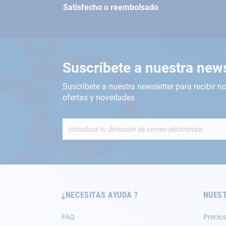
Satisfecho o reembolsado
Suscríbete a nuestra news
Suscríbete a nuestra newsletter para recibir no
ofertas y novedades
Inscríbete
a
nuestro
boletín
de
noticias:
¿NECESITAS AYUDA ?
NUEST
FAQ
Precios