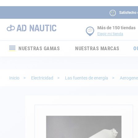
Satisfecho
Más de 150 tiendas
Elegir mi tienda
NUESTRAS GAMAS
NUESTRAS MARCAS
O
Electrónica
Electricidad
Inicio
Electricidad
Las fuentes de energía
Aerogene
Confort
Seguridad
Saltar
al
final
Cabuyería
de
la