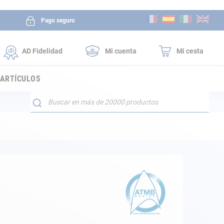
Ir
Pago seguro
al
contenido
AD Fidelidad
Mi cuenta
Mi cesta
 ARTÍCULOS
Buscar