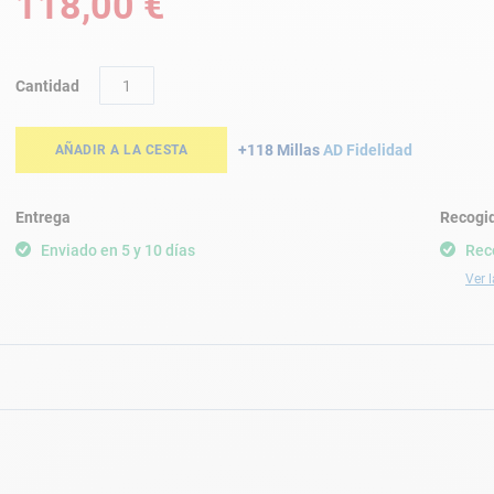
118,00 €
Cantidad
+118 Millas
AD Fidelidad
AÑADIR A LA CESTA
Entrega
Recogid
Enviado en 5 y 10 días
Rec
Ver l